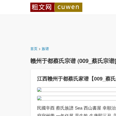
首页
>
族谱
赣州于都蔡氏宗谱 (009_蔡氏宗谱[9
江西赣州于都蔡氏家谱【009_蔡氏家谱
民國辛酉 蔡氏族譜 Sea 西山書屋 幸
府宿州學 一年任展 贡生乾 生康熙三丑 