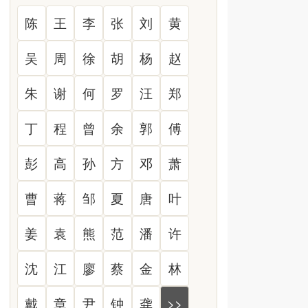
陈
王
李
张
刘
黄
吴
周
徐
胡
杨
赵
朱
谢
何
罗
汪
郑
丁
程
曾
余
郭
傅
彭
高
孙
方
邓
萧
曹
蒋
邹
夏
唐
叶
姜
袁
熊
范
潘
许
沈
江
廖
蔡
金
林
戴
章
尹
钟
龚
>>