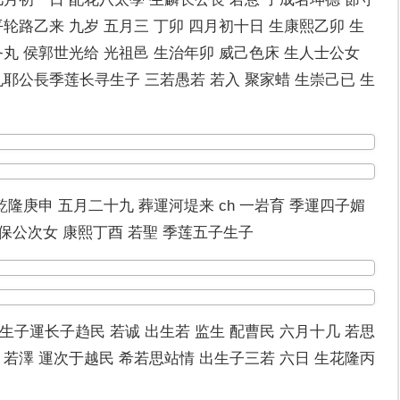
平轮路乙来 九岁 五月三 丁卯 四月初十日 生康熙乙卯 生
务丸 侯郭世光给 光祖邑 生治年卯 威己色床 生人士公女
孔耶公長季莲长寻生子 三若愚若 若入 聚家蜡 生崇己已 生
乾隆庚申 五月二十九 葬運河堤来 ch 一岩育 季運四子媚
 保公次女 康熙丁酉 若聖 季莲五子生子
生子運长子趋民 若诚 出生若 监生 配曹民 六月十几 若思
 若澤 運次于越民 希若思站情 出生子三若 六日 生花隆丙