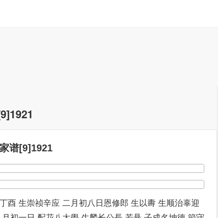
]1921
[9]1921
順治丁酉 生崇祯辛应 二月初八日恩修郎 生以夀 生顺治辜迎
几月初一日 配花八太學 生麟长公長 若悬 子成名坤德 節守