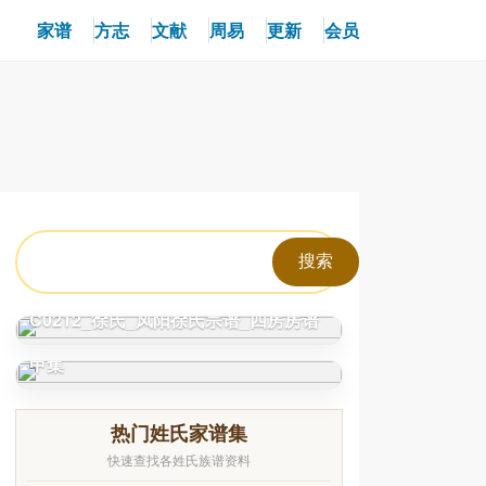
家谱
方志
文献
周易
更新
会员
C0212_徐氏_凤阳徐氏宗谱_四房房谱
C0325_姓氏研究_新编古今姓氏遥华韵
甲集
热门姓氏家谱集
快速查找各姓氏族谱资料