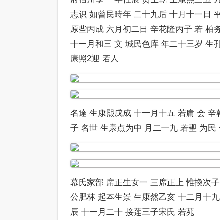
志识 如曾民時年 二十九后 十月十一日 
原些丙成 六月初二日 辛花隆丙子 若 柏
十一月和三 文 城民色库 年二十三岁 生
康照2迎 若人
名達 生康熙戌成 十一月十五 若庸 会 辛
子 名世 生康点为中 月二十九 若聖 为民
幕氏家部 席正生女一 三席正上 惟換次子
公肥林 起本生景 生康然乙亥 十二月十九
辰 十一月二十 接莲三子宋氏 若苑