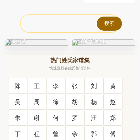
C0212_徐氏_凤阳徐氏宗谱_
C0325_姓氏研究_新编古今
四房房谱
姓氏遥华韵甲集
热门姓氏家谱集
快速查找各姓氏族谱资料
陈
王
李
张
刘
黄
吴
周
徐
胡
杨
赵
朱
谢
何
罗
汪
郑
丁
程
曾
余
郭
傅