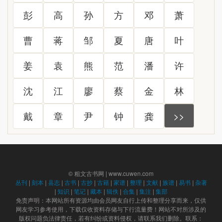
彭
高
孙
方
邓
萧
曹
蒋
邹
夏
唐
叶
姜
袁
熊
范
潘
许
沈
江
廖
蔡
金
林
戴
章
尹
钟
龚
>>
© 粗文古书网 | www.cuwen.com
丛刊
|
刻本
|
县志
|
古书
|
古抄
|
古籍
|
家谱
|
整理
|
文献
|
族谱
|
易书
|
杂著
|
知识
|
笔记
|
藏本
|
辑佚
|
合集
|
集注
|
集部
免责声明：本网站所有资源均由会员网友自行上传和整理分享而来，仅供
网友学习参考使用，下载仅收资料存储与下行流量费！网站不对所涉及的
版权问题负法律责任，若有纠纷或资料侵权，请联系我们删除。联系：