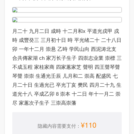
月二十 九月二日 成時 十二月和x 平道光戌甲 戌
時 成豐癸三 三月初十日 時 平光绪二十 二十八日
卯 一年十二月 崇悬 乙時 学民山向 西泥涛北支
合共傳家湖 ch 家万长子生子 四崇志业業 崇標 三
不成玉程 家桂家商 四家蕙家芝 聲明 四王聲琴聲
琴聲 崇崇 生通光壬辰 儿月和二 崇高 配盛民 七
月二十日 生過光已 卒光丁亥 樊民 四月二十九 生
道光十八 卒成乙卯 8 崇本 十二日 年十一月二 崇
尽 家蕙次子生子 三崇高崇藩
¥110
隐藏内容需要支付：