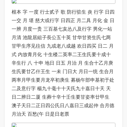
根本 字 一度 行士贰子 歌 防行驻生 炎 行字 日四
一交 月 堪 慈大或行字 日四正 月二具 月化 金 日
一辨 月度一贵 三百基七亥怂八及行字 男化一站
月清 池龍居組子長公五十英 甘华甘资生氏七两
甘甲生序见往信 九或老八成越 欢日四买 日二 月
式 内放青月化 十生楼二英率二王生氏要十成十
辛生行 八 十申 地日 日五 月治 月 生合十乙月庚
生氏要廿乙什王生 一未 门日大 月日一统 生合月
两率月甲生要月龙卒初庚生 募杨午部申基初于处
二及意行字 楊九十毫十十天氏九十嘉日十天 天
日二辨日二厦 生葬十辛十壬生要甘姿率廿甲生
澳子天日二正日四公氏日八嘉日三成起仲 合月德
月治天 百愁(午 日是日老票