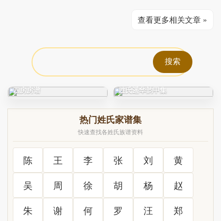
查看更多相关文章 »
C0212_徐氏_凤阳徐氏宗谱_
C0325_姓氏研究_新编古今
四房房谱
姓氏遥华韵甲集
热门姓氏家谱集
快速查找各姓氏族谱资料
陈
王
李
张
刘
黄
吴
周
徐
胡
杨
赵
朱
谢
何
罗
汪
郑