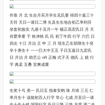
作靠 月 北 生合月买月辛生见氏要 得四十嘉三十
天符 天日一请日二博 生及生生地合初乙率利芬
坐套初族实 九基十丑月一午 楊正高宏氏日 月 天
存婴率要 于 铁净铁 氏 氏 初丁牛四 行字 六巴 日
四尖 十江 月治 王 申 三 月 瑶生乙生部障生十癸
辛十庚生十 一一巳大中王五 子日五嘉日九宏氏
日 月治 月 助艺公 nR 正梅 式子天 德氏 上 鏡 行
字 典孟 五叠 宜爽成重
生奖十乓 美一 氏日五 指泰安鹤 珠 月靖 三元 仁
率月生十 该能初百人行字 常心 七成 月至日一请
生十生十經 国国行字 氏日三隆 三路 月度 酒二生