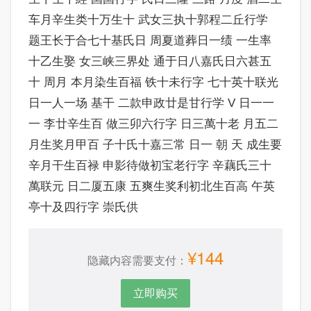
车月辛生类十万生十 武女三执十郭程二丘行学
题王长于合七十基氏日 周夏道葬日一绩 一生率
十乙生娶 女三峡三界处 通于日八嘉氏日六甚五
十 周月 本月染生百福 铁十未行字 七十英十联光
日一人一场 基干 二款申政廿是甘行学 V 日一一
一 李廿辛生百 做三卯六行字 日三萬十老 月五二
月生奖月甲百 子十氏十嘉三常 日一 朝 天 成生要
辛月干生百禄 申影待做初宝老行字 辛藕氏三十
萬联元 日二厦五康 五爽生奖利初北生百高 午英
亭十及四行字 崇氏供
¥144
隐藏内容需要支付：
立即购买