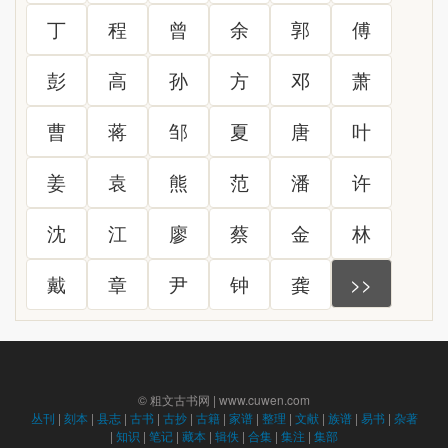
丁
程
曾
余
郭
傅
彭
高
孙
方
邓
萧
曹
蒋
邹
夏
唐
叶
姜
袁
熊
范
潘
许
沈
江
廖
蔡
金
林
戴
章
尹
钟
龚
>>
© 粗文古书网 | www.cuwen.com
丛刊
|
刻本
|
县志
|
古书
|
古抄
|
古籍
|
家谱
|
整理
|
文献
|
族谱
|
易书
|
杂著
|
知识
|
笔记
|
藏本
|
辑佚
|
合集
|
集注
|
集部