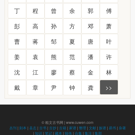
丁
程
曾
余
郭
傅
彭
高
孙
方
邓
萧
曹
蒋
邹
夏
唐
叶
姜
袁
熊
范
潘
许
沈
江
廖
蔡
金
林
戴
章
尹
钟
龚
>>
© 粗文古书网 | www.cuwen.com
丛刊
|
刻本
|
县志
|
古书
|
古抄
|
古籍
|
家谱
|
整理
|
文献
|
族谱
|
易书
|
杂著
|
知识
|
笔记
|
藏本
|
辑佚
|
合集
|
集注
|
集部