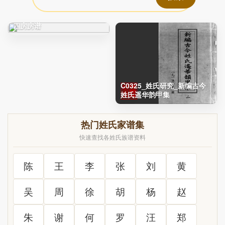
C0212_徐氏_凤阳徐氏宗谱_
四房房谱
C0325_姓氏研究_新编古今
姓氏遥华韵甲集
热门姓氏家谱集
快速查找各姓氏族谱资料
陈
王
李
张
刘
黄
吴
周
徐
胡
杨
赵
朱
谢
何
罗
汪
郑