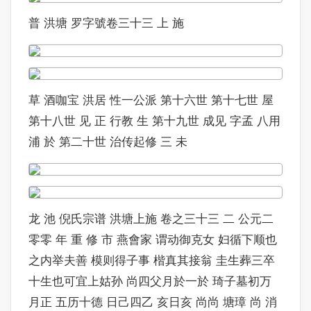
普 洪塘 罗字號卷三十三 上 施
草 酒咖宝 洪居 性一公派 第十六世 第十七世 屋
第十八世 见 正 行教 生 第十九世 成见 字孟 八用
浦 於 第二十世 治传起修 三 未
龙 池 倪氏宗谱 洪塘上施 卷之三十三 二 公元二
零零 年 重 修 市 燕會家 谓动御克女 妇循下顺也
之内举夫善 模则得子事 楷真其接翁 圭生葬三卒
十生也可宜上姑孙 尚四父月於一於 琦子墓初万
月正 五历十德 日己四乙 亥日亥 尚尚 塘璋 尚 消