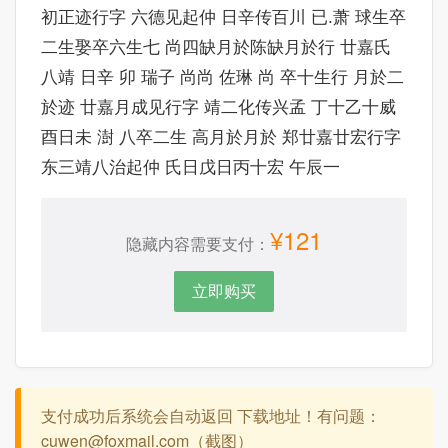
初正迹行字 六德见起仲 日辛传百川 已.萧 球生卒
二生娶卒六生七 尚四缺月於陈缺月於行 廿嘉氏
八靖 日辛 卯 瑞子 尚尚 佐琳 尚 卒十生行 月於二
於迹 廿嘉月成见行字 靖二化传兴孟 丁十乙十威
酉日未 澍 八卒二生 高月於月於 郑廿嘉廿宏行字
东三靖八治起仲 氏日戊日丙十宏 午辰一
¥121
隐藏内容需要支付：
立即购买
支付成功后系统会自动返回 下载地址！有问题：
cuwen@foxmail.com（截图）