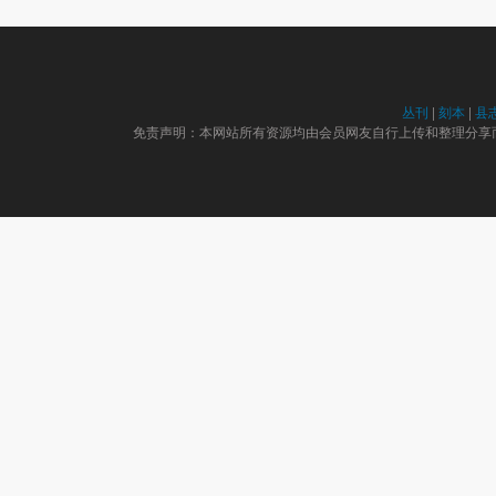
丛刊
|
刻本
|
县
免责声明：本网站所有资源均由会员网友自行上传和整理分享