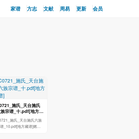
家谱
方志
文献
周易
更新
会员
0721_施氏_天台施氏
族宗谱_十.pdf[地方藏
]
0721_施氏_天台施氏六族
谱_10.pdf[地方藏谱]燃学
術。造学金额 懋土字金 培
公五子 培琴...