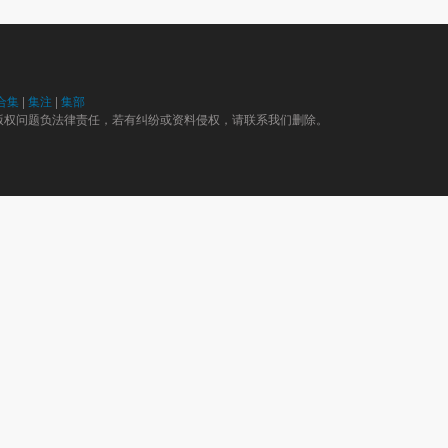
合集
|
集注
|
集部
版权问题负法律责任，若有纠纷或资料侵权，请联系我们删除。