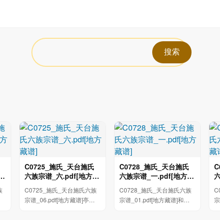
C0725_施氏_天台施氏
C0728_施氏_天台施氏
C
藏
六族宗谱_六.pdf[地方藏
六族宗谱_一.pdf[地方藏
六
谱]
谱]
谱
族
C0725_施氏_天台施氏六族
C0728_施氏_天台施氏六族
C
三
宗谱_06.pdf[地方藏谱]亭雷
宗谱_01.pdf[地方藏谱]和二
宗
公三子生於就二十六年辛卯
十四年月十五日下 命用答網
交
五月初九日亥本...
劳鸣呼位元武既...
琴