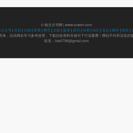
© 粗文古书网 | www.cuwen.com
志
|
古书
|
古抄
|
古籍
|
家谱
|
整理
|
文献
|
族谱
|
易书
|
杂著
|
知识
|
笔记
|
藏本
|
辑佚
|
而来，仅供网友学习参考使用，下载仅收资料存储与下行流量费！网站不对所涉及的
联系：lzw0796@gmail.com