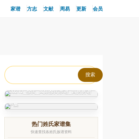
家谱
方志
文献
周易
更新
会员
C0212_徐氏_凤阳徐氏宗谱_四房房谱
C0325_姓氏研究_新编古今姓氏遥华韵
甲集
热门姓氏家谱集
快速查找各姓氏族谱资料