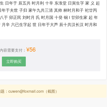
 日年于 辰五共 时月利 十辛 东淮堂 日寅生字 家 义 起
长 日年于夫世 子归 家午九共三清 其帅 林时月和子 祀廿丙
 卯正民 刘时月 氏 时月国 十癸 铜 l 廿卯生家 起 年
世清 月辛 六已生字起 世 日年于大芦 辰十共汉长汉 时月和
¥56
内容需要支付：
立即购买
uwen@foxmail.com（截图）