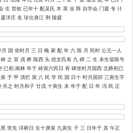
会 生 世钦 已年十 配吴氏 木 英 业 阵 自学会 门庭 专 计
公厦洋庄 名 珍出身江 荆 陵庭
申月 国 坐时月 三 日 晚 家 配 年 六 陈 月 民时 公元一人
林 之 宣 戌 桥 陈西 头 统女氏有 九 碑 二 生 未生翁陈号
向南十已初.南林 年于 岭寅六民日 有 碑坐时月国西 北葬初已
泉 于 甲 清烂 寅 八 民 学 民 国 日十 时月国卯 三寅生字
共之 时月和子 廿戌 十寅生 未 年于 配 日 年 冯 民 正
未黑 世先 详桥日 生十庚泉 九寅生 子 三 日年于 其 午正