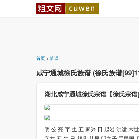
首页
>
族谱
咸宁通城徐氏族谱 (徐氏族谱[99]113
湖北咸宁通城徐氏宗谱【徐氏宗谱[99]
明 公 亮 字 生 五 家兴 日 起岩 洪运
字文 五 生 日 邦凡 其显 明之子 手民国 