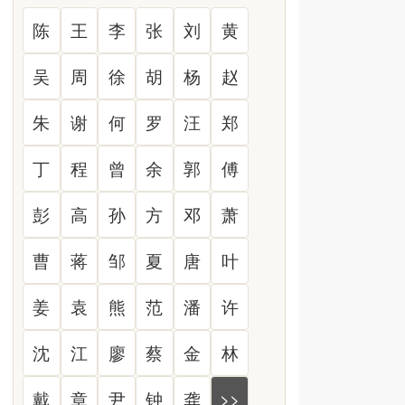
陈
王
李
张
刘
黄
吴
周
徐
胡
杨
赵
朱
谢
何
罗
汪
郑
丁
程
曾
余
郭
傅
彭
高
孙
方
邓
萧
曹
蒋
邹
夏
唐
叶
姜
袁
熊
范
潘
许
沈
江
廖
蔡
金
林
戴
章
尹
钟
龚
>>