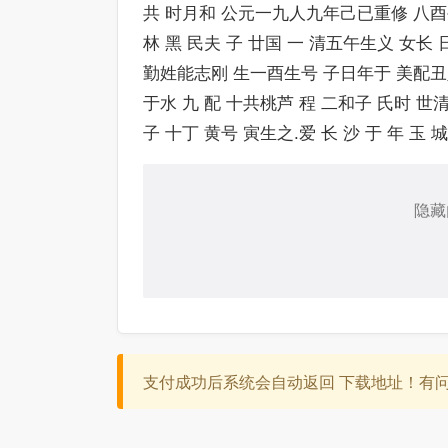
共 时月和 公元一九人九年己已重修 八酉生
林 黑 民夫 子 廿国 一 清五午生义 女
勤姓能志刚 生一酉生号 子日年于 美配丑八于
于水 九 配 十共桃芦 程 二和子 氏时 
子 十丁 黄号 寅生之.爱 长 沙 于 年 玉 城
隐藏
支付成功后系统会自动返回 下载地址！有问题：c