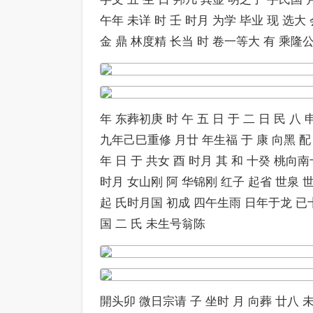
午年 未详 时 壬 时月 为学 毕业 现 选大 
金 鼎 林度精 长当 时 卷一等大 有 乘隆
年 东葬初庚 时 午 五 日 于 二 日 民 八 
九年己巳重修 月廿 年生福 于 康 向黑 配 
年 日 于 共女 酉 时月 其 和 十癸 桃
时月 女山刚 阿 华锦刚 红子 起省 世泉 世
起 氏时月国 初成 四午生雨 日年于龙 已十
国 二 氏 未生号翁陈
開头卯 微日宗请 子 坐时 月 向葬 廿八 