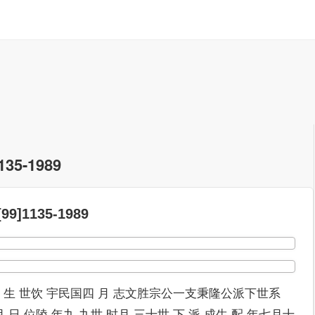
5-1989
1135-1989
 六世 生 世饮 宇民国四 月 志文胜宗公一支秉隆公派下世系
月.日 位陵 年九 九世 时月 三十世 下 派 成生 配 年七月十