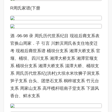
R周氏家谱(下册
酒 -96-98 录 周氏历代世系纪目 现祖后裔支系表
官换山周家．子 引言 川黔滨周氏各支住地变迁
考 现相后裔世系谱 桶坝分支系 湘潭大桥支系 官
堰、桶坝、四川支系 湘潭大桥支系 湘潭官堰支
系 桶坝分支系 湘潭大桥支系 淄潭大桥、桶坝支
系 周氏历代世系纪(洪村)大坝水米坎狮子洞支系
笋子支系 台头、团堡石支系 桐梓坡支系 竹元台
支系 周家山支系 高坪榄杆咀南子堂支系 下源风
香台、鲜水支系