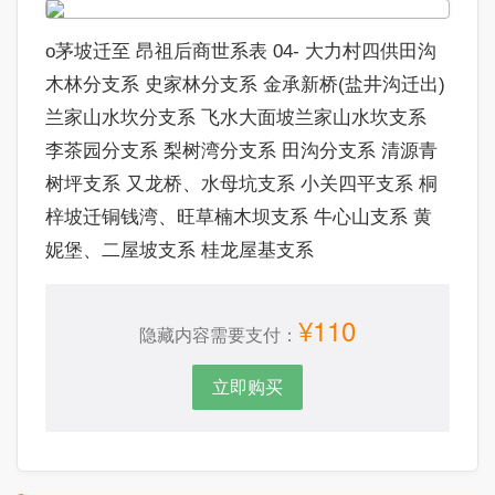
o茅坡迁至 昂祖后商世系表 04- 大力村四供田沟
木林分支系 史家林分支系 金承新桥(盐井沟迁出)
兰家山水坎分支系 飞水大面坡兰家山水坎支系
李茶园分支系 梨树湾分支系 田沟分支系 清源青
树坪支系 又龙桥、水母坑支系 小关四平支系 桐
梓坡迁铜钱湾、旺草楠木坝支系 牛心山支系 黄
妮堡、二屋坡支系 桂龙屋基支系
¥110
隐藏内容需要支付：
立即购买