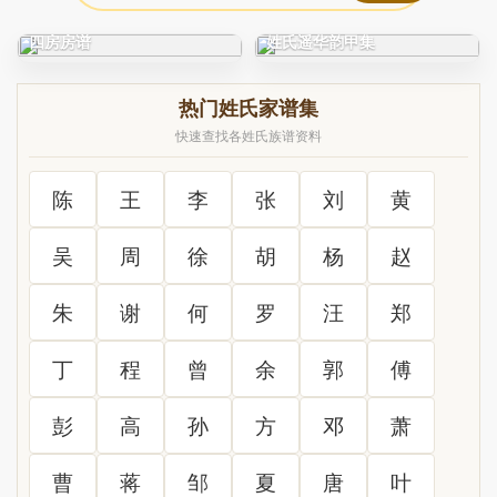
C0212_徐氏_凤阳徐氏宗谱_
C0325_姓氏研究_新编古今
四房房谱
姓氏遥华韵甲集
热门姓氏家谱集
快速查找各姓氏族谱资料
陈
王
李
张
刘
黄
吴
周
徐
胡
杨
赵
朱
谢
何
罗
汪
郑
丁
程
曾
余
郭
傅
彭
高
孙
方
邓
萧
曹
蒋
邹
夏
唐
叶