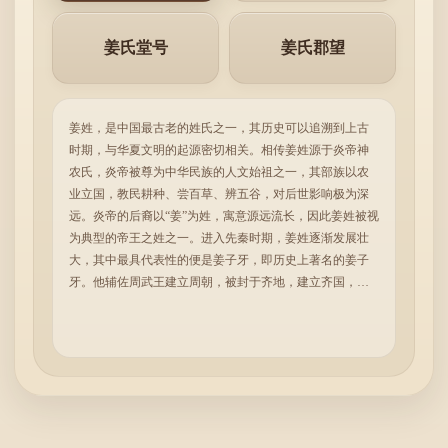
姜氏堂号
姜氏郡望
姜姓，是中国最古老的姓氏之一，其历史可以追溯到上古
时期，与华夏文明的起源密切相关。相传姜姓源于炎帝神
农氏，炎帝被尊为中华民族的人文始祖之一，其部族以农
业立国，教民耕种、尝百草、辨五谷，对后世影响极为深
远。炎帝的后裔以“姜”为姓，寓意源远流长，因此姜姓被视
为典型的帝王之姓之一。进入先秦时期，姜姓逐渐发展壮
大，其中最具代表性的便是姜子牙，即历史上著名的姜子
牙。他辅佐周武王建立周朝，被封于齐地，建立齐国，史
称姜齐。齐国在春秋时期一度成为霸主，国力强盛，文化
繁荣，姜姓因此声名大振。后来齐国被田氏所取代，但姜
姓的影响并未消失，其后裔仍然广泛分布于各地。在历史
发展过程中，姜姓不断分化，衍生出许多其他姓氏。例如
吕、齐、高、崔等姓，都与姜姓有着密切的血缘关系。可
以说，姜姓不仅自身历史悠久，还对中国姓氏体系的形成
产生了重要影响，是一个典型的“母姓”。与此同时，随着战