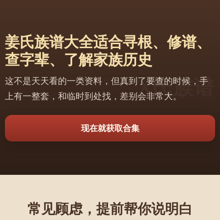
乱与迁徙，姜姓族人逐渐从中原扩散到全国各地，尤其在
山东、河南、河北一带较为集中，后来又向江南及西南地
区迁移，形成多支分布格局。从文化角度来看，姜姓家族
姜氏族谱大全适合寻根、修谱、
重视德行与传承，历代多出贤士名臣，在政治、军事与文
化领域均有建树。无论是上古炎帝的开创之功，还是姜子
查字辈、了解家族历史
牙辅周灭商的历史功绩，都使姜姓在中华姓氏文化中占据
重要地位。整体而言，姜姓不仅是一条血脉的延续，更是
这不是天天看的一类资料，但真到了要查的时候，手
一种文明传承的象征，见证了中国从远古部落到王朝国家
的发展历程。
上有一整套，和临时到处找，差别会非常大。
现在就获取合集
常见顾虑，提前帮你说明白