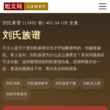
刘氏家谱 [13892 卷] 485.04 GB 全集
刘氏族谱
不少人是为了查刘氏家谱分支才开始翻资料的，但越查越
乱。有人会问：刘氏族谱为什么这么难查全？其实问题就在
于太分散。这种整理好的刘氏家谱合集，把资料集中在一
起，更适合慢慢往下对，查分支会轻松很多。
刘氏寻根
刘氏修谱参考
刘氏族谱下载
刘姓名人榜
刘氏字辈查询