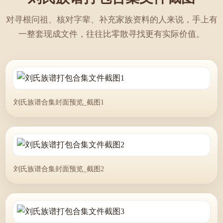
对寻根问祖、核对字辈、补充家族资料的人来说，手上有
一整套现成文件，往往比零散寻找更有实际价值。
刘氏族谱合集封面预览_截图1
刘氏族谱合集封面预览_截图2