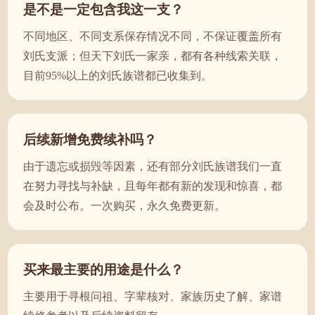
是不是一定包含我这一支？
不同地区、不同支系保存情况不同，不保证覆盖所有
刘氏支派；但天下刘氏一家亲，都有各种线索关联，
目前95%以上的刘氏族谱都已收集到。
后续新增免费续补吗？
由于遗忘或损毁等因素，还有部分刘氏族谱我们一直
在努力寻找与补缺，且每年都有新的发现和惊喜，都
会及时公布。一次购买，永久免费更新。
买来最主要的用途是什么？
主要用于寻根问祖、字辈核对、家族历史了解、家谱