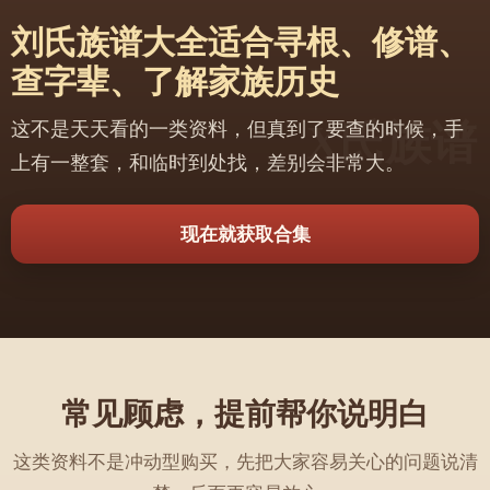
（1）赐姓：项羽的叔父项伯，因在鸿门宴对刘邦有救助之
刘氏族谱大全适合寻根、修谱、
功，刘邦赐其家族姓刘。公元前202年，刘邦在洛阳即皇帝
位后，接受戍卒娄敬定都关中的建议，决定把国都迁到长
查字辈、了解家族历史
安，并因此赐娄敬姓刘。（2）西汉初年：匈奴族刘姓。当
时，匈奴部族强盛，汉高祖刘邦采取和亲政策，把皇室宗
这不是天天看的一类资料，但真到了要查的时候，手
女嫁给匈奴单于冒顿为妻。冒顿姓挛，但按照匈奴贵者皆
从母姓的习俗，挛氏子孙皆姓刘。（3）魏晋十六国时期：
上有一整套，和临时到处找，差别会非常大。
匈奴族的一支为争取中原人民的支持，自称是汉朝公主与
匈奴单于的后裔，一直使用母方的姓氏故而姓刘。他们先
后在今山西、陕西、内蒙地区建立了汉、前赵和夏三个政
现在就获取合集
权，后定居河南。史称“河南刘氏”。前赵的建立者刘渊即是
匈奴贵族。（4）北魏“勋臣八姓”之一有独孤氏，孝文帝于
太和二十年（494年）自山西大同迁都洛阳后，于496年实
行汉化改革，将鲜卑族的独孤氏改为刘氏。（5）唐末五代
时期，突厥别部沙陀族的一支也冒称是刘邦的后裔。五代
十国中的后汉政权和北汉政权就是由沙陀刘氏建立的。从
西汉初期的匈奴贵族内附，南北朝的鲜卑族进入中原，一
常见顾虑，提前帮你说明白
直到清朝的满洲八旗汉化，这期间有大量外族人改姓刘
姓。华北地区，尤其在河南地区的刘姓含有匈奴、鲜卑人
这类资料不是冲动型购买，先把大家容易关心的问题说清
的基因；东北地区的刘姓主要掺和了满族和蒙古族的血
液。