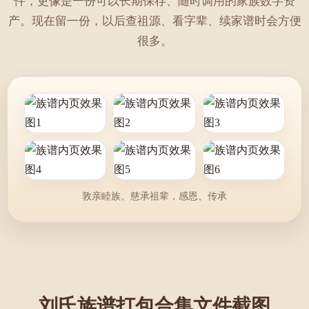
件，更像是一份可以长期保存、随时调用的家族数字资
产。现在留一份，以后查祖源、看字辈、续家谱时会方便
很多。
敦亲睦族、慈承祖辈，感恩、传承
刘氏族谱打包合集文件截图