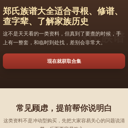
姓：朝鲜半岛上的新罗国第三代国王朴儒理执政时期，开
郑氏族谱大全适合寻根、修谱、
始仿汉制分封授姓，其中的珍支部被封郑氏。②蒙古族改
郑姓：属于以帝王赐姓为氏。蒙古族宝里吉特氏，世居喀
查字辈、了解家族历史
喇沁（今内蒙古赤峰喀喇沁旗），清朝中叶以后所冠汉姓
多为郑氏、宝氏、李氏、吉氏等；蒙古族正讷鲁特氏，世
这不是天天看的一类资料，但真到了要查的时候，手
居察哈尔（今河北张家口一带），清朝中叶以后所冠汉姓
即为郑氏。③裕固族改姓郑姓：裕固族增斯恩氏，原称增
上有一整套，和临时到处找，差别会非常大。
斯恩氏、赠坷斯氏，因姓氏过于繁复，后多简化成汉姓为
郑氏。郑姓④哈尼族改姓郑姓：明朝弘治初年，知府陈晟
把《百家姓》中开始两句的“赵钱孙李，周吴郑王”八个姓氏
现在就获取合集
分别让当地的土司使用，哈尼族从此才有了郑氏。后来，
一些哈尼族人在与汉族的交往中，受汉文化的影响，也在
自己的名字前加上汉字“郑”，成为哈尼族郑氏的新成员。⑤
满族改姓郑姓：满族济礼氏，亦称纪里氏，世居驽宜（今
俄罗斯萨哈林岛）、长白山区、占尼河（今吉林梨树叶赫
河支流）等地，后多冠汉姓为郑氏；郑佳氏，祖先原为汉
族，东汉末期被辽东鲜卑乌桓部虏携，后逐渐融入鲜卑
常见顾虑，提前帮你说明白
族，后逐渐演化为辽东女真，世居沈阳，清朝中叶以后所
冠汉姓即为郑氏；弼噜氏，亦称碧鲁氏、必禄氏，世居叶
这类资料不是冲动型购买，先把大家容易关心的问题说清
赫（今吉林梨树叶赫乡）、乌喇（今吉林永吉）、扎库木
（今辽宁新宾伊勒登河西岸）、黑龙江沿岸等地，后多冠