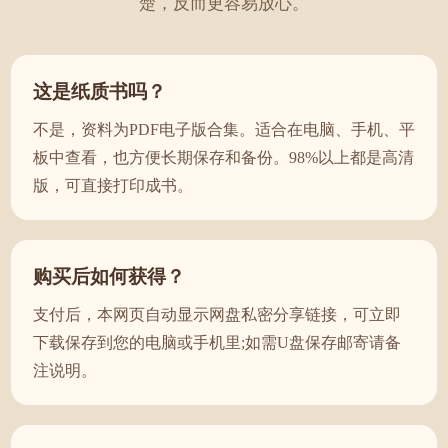
楚，反而更容易放心。
汉姓为郑氏。得姓始祖郑桓公（?-前771年），西周时郑国
的建立者，姓姬名友，周宣王之弟。周幽王当政时，郑桓
公预感到西周将亡，听从太史伯建议，于周幽王九年（前
773年），部族、家属等东迁到雒邑以东，建立新郑国（都
这是纸质书吗？
城在今河南省新郑）。犬戎攻破西周时被杀。先秦时期，
不是，资料为PDF电子版合集。适合在电脑、手机、平
男子称氏，女子称姓，诸侯以国为氏，因此郑桓公被认为
是姬姓郑氏始祖。
板中查看，也方便长期保存和备份。98%以上都是高清
版，可直接打印成书。
购买后如何获得？
支付后，本网页自动显示网盘私密分享链接，可立即
下载保存到您的电脑或手机里;如需U盘保存邮寄请备
注说明。