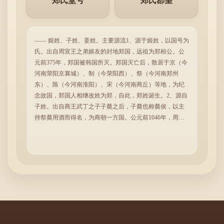
郑氏堂号
郑氏郡望
—— 姬姓、子姓、姜姓。主要源流1、源于姬姓，以国号为
氏。出自周宣王之弟姬友的封地郑国，远祖为郑桓公。公
元前375年，郑国被韩国所灭。郑国灭亡后，散居于京（今
河南荥阳京襄城）、制（今荥阳西）、祭（今河南郑州
东）、陈（今河南淮阳）、宋（今河南商丘）等地，为纪
念故国，郑国人相继改姓为郑，自此，郑姓诞生。2、源自
子姓。出自商王武丁之子子奠之后，子奠也称奠侯，以主
持祭奠用酒而得名，为商朝一方国。公元前1046年，周灭
商，子姓郑国也随之灭亡，周人迁子姓郑人到渭水上游，
约在今陕西宝鸡附近。3、源自姜姓。出自姜太公之后。周
灭商后，周武王封姜太公之少子井叔于郑，以统治子姓郑
人，史称西郑，故城在今陕西凤翔县。周穆王夺西郑为下
都，姜姓郑国灭亡。国人姓奠井氏，或为郑井氏，亦即郑
氏。4、源于地名，以居邑名称为氏。出自古褒国附庸之邑
南郑。韩哀侯灭了郑国后，郑国王族、国民逃迁至陕西汉
中地区，以故国之名再建了一个小方国，史称南郑，并以
故国名为姓氏，称郑氏。5、源于改姓而来：①朝鲜族改郑