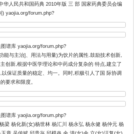
uid=1023 中华人民共和国药典 2010年版 三 部 国家药典委员会编
jia.org/forum.php?
ojia.org/forum.php?
muid=1023(功能与主治]、用法与用量)为饮片的属性.鼓励技术创新,
主创新,根据中医学理论和中药成分复杂的 特点,建立了
,以保证质量的稳定、均一。同时,积极引人了国 际协调
面的要求和限度。
ojia.org/forum.php?
uid=1023 杨梁 杨化新(女)杨世林 杨汇川 杨永弘 杨永健 杨仲元 杨
玉章 吴传斌 邱贵兴 邱模炎 余 清(女)余 立(女)汪复(女)