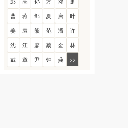
彭
高
孙
方
邓
萧
曹
蒋
邹
夏
唐
叶
姜
袁
熊
范
潘
许
沈
江
廖
蔡
金
林
戴
章
尹
钟
龚
>>