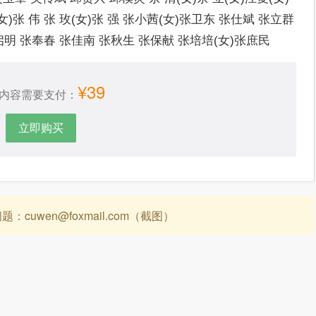
女)张 伟 张 玫(女)张 强 张小茜(女)张卫东 张仕斌 张立群
启明 张奉春 张佳南 张秋生 张保献 张培培(女)张庶民
¥39
内容需要支付：
立即购买
uwen@foxmail.com（截图）