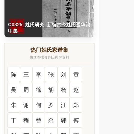
C0325_姓氏研究_新编古今姓氏遥华韵
甲集
热门姓氏家谱集
快速查找各姓氏族谱资料
陈
王
李
张
刘
黄
吴
周
徐
胡
杨
赵
朱
谢
何
罗
汪
郑
丁
程
曾
余
郭
傅