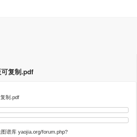
可复制.pdf
制.pdf
ojia.org/forum.php?