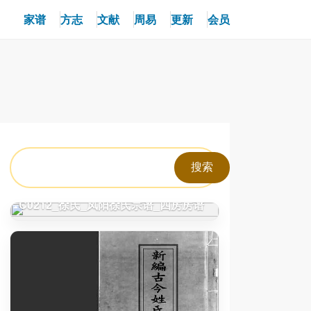
家谱
方志
文献
周易
更新
会员
C0212_徐氏_凤阳徐氏宗谱_四房房谱