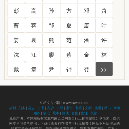
彭
高
孙
方
邓
萧
曹
蒋
邹
夏
唐
叶
姜
袁
熊
范
潘
许
沈
江
廖
蔡
金
林
戴
章
尹
钟
龚
>>
© 粗文古书网 | www.cuwen.com
丛刊
|
刻本
|
县志
|
古书
|
古抄
|
古籍
|
家谱
|
整理
|
文献
|
族谱
|
易书
|
杂著
|
知识
|
笔记
|
藏本
|
辑佚
|
合集
|
集注
|
集部
免责声明：本网站所有资源均由会员网友自行上传和整理分享而来，仅供
网友学习参考使用，下载仅收资料存储与下行流量费！网站不对所涉及的
版权问题负法律责任，若有纠纷或资料侵权，请联系我们删除。联系：