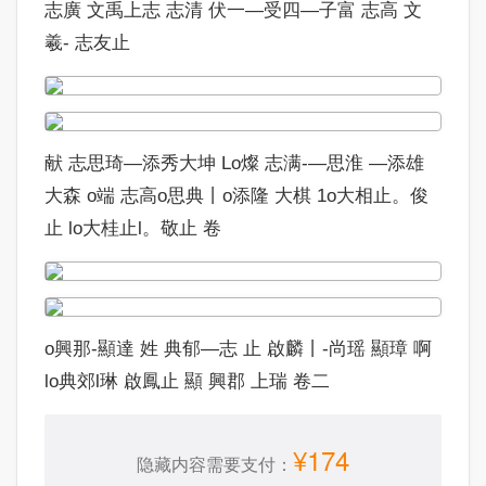
志廣 文禹上志 志清 伏一—受四—子富 志高 文
羲- 志友止
献 志思琦—添秀大坤 Lo燦 志满-—思淮 —添雄
大森 o端 志高o思典丨o添隆 大棋 1o大相止。俊
止 lo大桂止l。敬止 卷
o興那-顯達 姓 典郁—志 止 啟麟丨-尚瑶 顯璋 啊
lo典郊l琳 啟鳳止 顯 興郡 上瑞 卷二
¥174
隐藏内容需要支付：