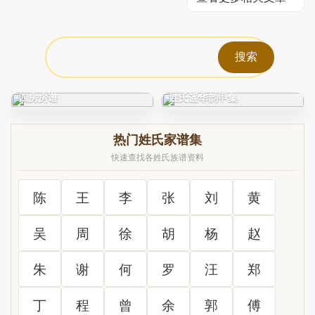
C0212_徐氏_凤阳徐氏宗谱_
C0325_姓氏研究_新编古今
四房房谱
姓氏遥华韵甲集
热门姓氏家谱集
快速查找各姓氏族谱资料
陈
王
李
张
刘
黄
吴
周
徐
胡
杨
赵
朱
谢
何
罗
汪
郑
丁
程
曾
余
郭
傅