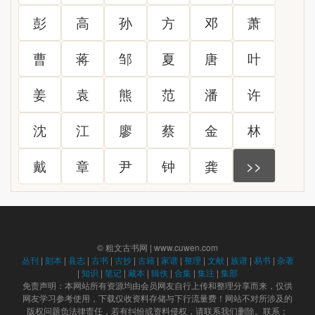
彭
高
孙
方
邓
萧
曹
蒋
邹
夏
唐
叶
姜
袁
熊
范
潘
许
沈
江
廖
蔡
金
林
戴
章
尹
钟
龚
>>
© 粗文古书网 | www.cuwen.com
丛刊
|
刻本
|
县志
|
古书
|
古抄
|
古籍
|
家谱
|
整理
|
文献
|
族谱
|
易书
|
杂著
|
知识
|
笔记
|
藏本
|
辑佚
|
合集
|
集注
|
集部
免责声明：本网站所有资源均由会员网友自行上传和整理分享而来，仅供
网友学习参考使用，下载仅收资料存储与下行流量费！网站不对所涉及的
版权问题负法律责任，若有纠纷或资料侵权，请联系我们删除。联系：