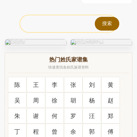
C0212_徐氏_凤阳徐氏宗谱_
C0325_姓氏研究_新编古今
四房房谱
姓氏遥华韵甲集
热门姓氏家谱集
快速查找各姓氏族谱资料
陈
王
李
张
刘
黄
吴
周
徐
胡
杨
赵
朱
谢
何
罗
汪
郑
丁
程
曾
余
郭
傅