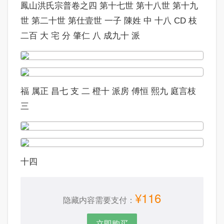
鳳山洪氏宗普卷之四 第十七世 第十八世 第十九
世 第二十世 第仕壹世 一子 陳姓 中 十八 CD 枝
二百 大 宅 分 肇仁 八 成九十 派
福 属正 昌七 支 二 橙十 派房 傅恒 熙九 庭言枝
三
十四
¥116
隐藏内容需要支付：
立即购买